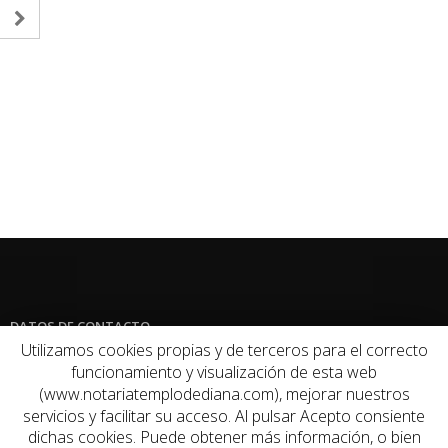
Ministerio de Justicia
BOE
Noticias Juridicas
Colegio de Registradores
Consejo General del Notariado
Notarios y Registradores
El Derecho
DATOS DE CONTACTO
Utilizamos cookies propias y de terceros para el correcto
funcionamiento y visualización de esta web
Dirección:
C/ Romero Leal 24 bajo, 06800 Mérida, Badajoz.
(www.notariatemplodediana.com), mejorar nuestros
Teléfono:
924 317 761 / 924 317 861
servicios y facilitar su acceso. Al pulsar Acepto consiente
dichas cookies. Puede obtener más información, o bien
Email:
despacho@notariaromeroleal24.com