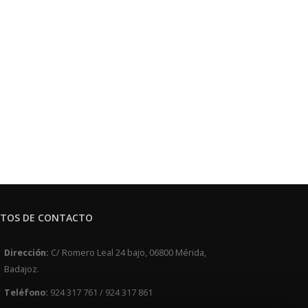
TOS DE CONTACTO
Dirección:
C/ Romero Leal 24 bajo, 06800 Mérida,
Badajoz.
Teléfono:
924 317 761 / 924 317 861