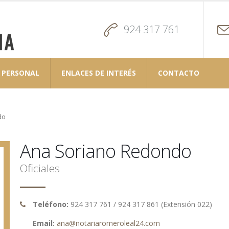
924 317 761
PERSONAL
ENLACES DE INTERÉS
CONTACTO
do
Ana
Soriano Redondo
Oficiales
Teléfono:
924 317 761 / 924 317 861 (Extensión 022)
Email:
ana@
notariaromeroleal24
.com