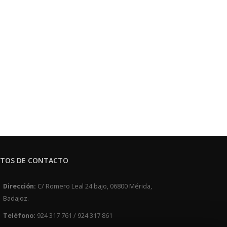
TOS DE CONTACTO
Dirección:
C/ Romero Leal 24 bajo, 06800 Mérida,
Badajoz.
Teléfono:
924 317 761 / 924 317 861