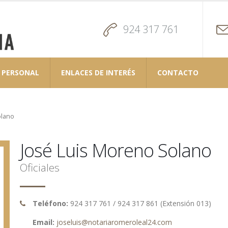
924 317 761
PERSONAL
ENLACES DE INTERÉS
CONTACTO
olano
José Luis
Moreno Solano
Oficiales
Teléfono:
924 317 761 / 924 317 861 (Extensión 013)
Email:
joseluis@notariaromeroleal24.com