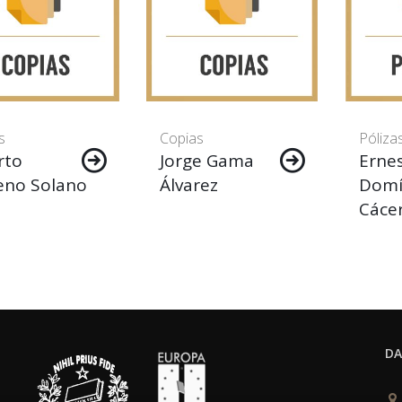
s
Copias
Póliza
rto
Jorge Gama
Erne
no Solano
Álvarez
Domí
Cáce
DA