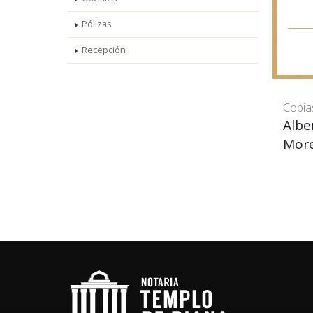
Pólizas
Recepción
Copia
Albe
More