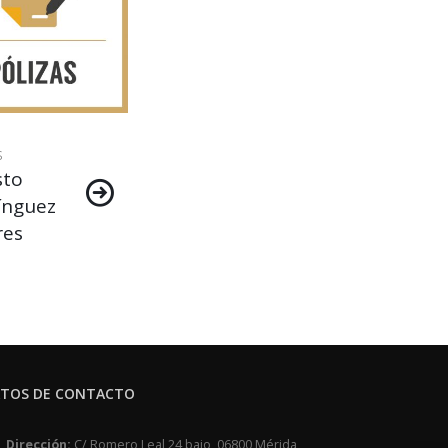
s
sto
nguez
res
TOS DE CONTACTO
Dirección:
C/ Romero Leal 24 bajo, 06800 Mérida,