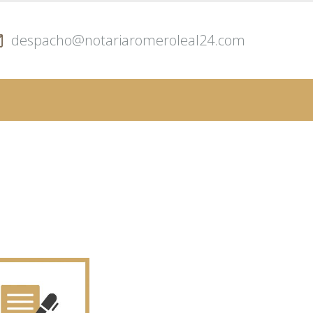
despacho@notariaromeroleal24.com